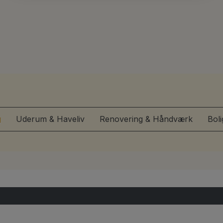
g
Uderum & Haveliv
Renovering & Håndværk
Bol