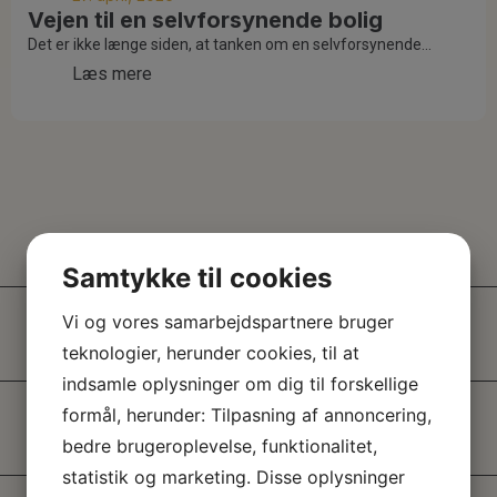
Vejen til en selvforsynende bolig
Det er ikke længe siden, at tanken om en selvforsynende...
Læs mere
Samtykke til cookies
Vi og vores samarbejdspartnere bruger
teknologier, herunder cookies, til at
indsamle oplysninger om dig til forskellige
formål, herunder: Tilpasning af annoncering,
bedre brugeroplevelse, funktionalitet,
statistik og marketing. Disse oplysninger