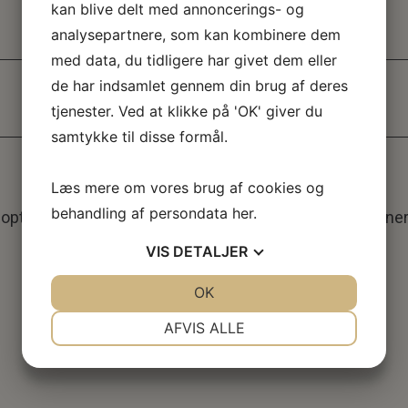
kan blive delt med annoncerings- og
analysepartnere, som kan kombinere dem
med data, du tidligere har givet dem eller
de har indsamlet gennem din brug af deres
tjenester. Ved at klikke på 'OK' giver du
samtykke til disse formål.
Læs mere om vores brug af cookies og
behandling af persondata
her
.
 at optimere deres hjem med fokus på bæredygtighed, ener
VIS
DETALJER
JA
NEJ
OK
JA
NEJ
NØDVENDIGE
PRÆFERENCER
AFVIS ALLE
JA
NEJ
JA
NEJ
MARKETING
STATISTIK