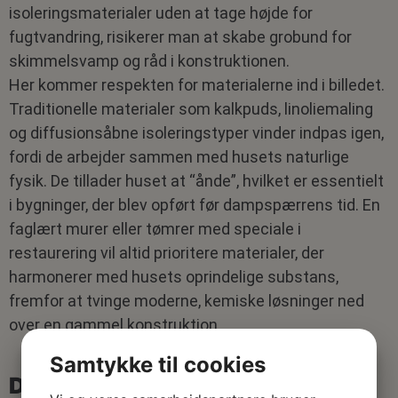
isoleringsmaterialer uden at tage højde for
fugtvandring, risikerer man at skabe grobund for
skimmelsvamp og råd i konstruktionen.
Her kommer respekten for materialerne ind i billedet.
Traditionelle materialer som kalkpuds, linoliemaling
og diffusionsåbne isoleringstyper vinder indpas igen,
fordi de arbejder sammen med husets naturlige
fysik. De tillader huset at “ånde”, hvilket er essentielt
i bygninger, der blev opført før dampspærrens tid. En
faglært murer eller tømrer med speciale i
restaurering vil altid prioritere materialer, der
harmonerer med husets oprindelige substans,
fremfor at tvinge moderne, kemiske løsninger ned
over en gammel konstruktion.
Samtykke til cookies
Det faglærte blik: Mere end blot