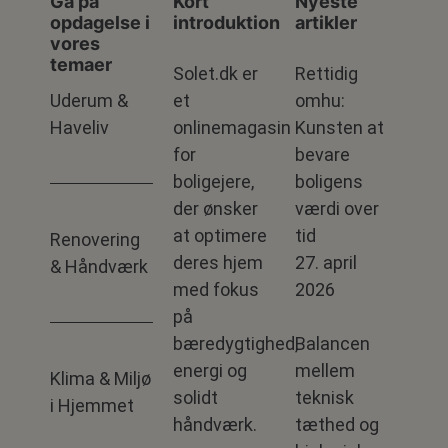
Gå på
Kort
Nyeste
opdagelse i
introduktion
artikler
vores
temaer
Solet.dk er
Rettidig
Uderum &
et
omhu:
Haveliv
onlinemagasin
Kunsten at
for
bevare
boligejere,
boligens
der ønsker
værdi over
at optimere
tid
Renovering
deres hjem
27. april
& Håndværk
med fokus
2026
på
bæredygtighed,
Balancen
energi og
mellem
Klima & Miljø
solidt
teknisk
i Hjemmet
håndværk.
tæthed og