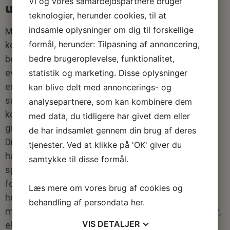
Vi og vores samarbejdspartnere bruger
udførelse
teknologier, herunder cookies, til at
indsamle oplysninger om dig til forskellige
Man kan læse sig til meget, men erfaring kan ikke
formål, herunder: Tilpasning af annoncering,
købes i et byggemarked. Den største værdi ved at
bedre brugeroplevelse, funktionalitet,
benytte professionelle håndværkere ligger i deres
evne til at forudse problemer, før de opstår. En
statistik og marketing. Disse oplysninger
erfaren tømrer kan mærke på en bjælke, om den er
kan blive delt med annoncerings- og
sund, og en VVS-installatør kan gennemskue
analysepartnere, som kan kombinere dem
komplekse rørføringer i en etageejendom, som vil
med data, du tidligere har givet dem eller
give enhver amatør grå hår i hovedet.
de har indsamlet gennem din brug af deres
Dialogen med fagmanden er her afgørende. En god
tjenester. Ved at klikke på 'OK' giver du
håndværker fungerer som din vigtigste rådgiver og
samtykke til disse formål.
sparringspartner. De kan udfordre dine idéer og
foreslå løsninger, der er teknisk bedre eller mere
Læs mere om vores brug af cookies og
holdbare. Måske er den væg, du vil fjerne, faktisk
behandling af persondata
her
.
mere bærende, end de oprindelige tegninger antyder,
VIS
DETALJER
eller måske findes der en mere elegant måde at